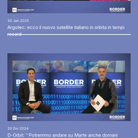
30 Jan 2025
Argotec: ecco il nuovo satellite italiano in orbita in tempi
record
20 Dic 2024
D-Orbit: ''Potremmo andare su Marte anche domani