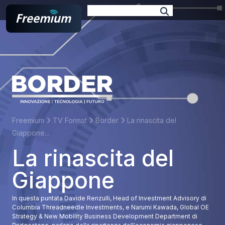
E-book
Podcast
TV Format
Docufilm
Branded
Web Series
Freemium
TV Format
Border
La rinascita del
Giappone...
La rinascita del
Giappone
In questa puntata Davide Renzulli, Head of Investment Advisory di
Columbia Threadneedle Investments, e Narumi Kawada, Global OE
Strategy & New Mobility Business Development Department di