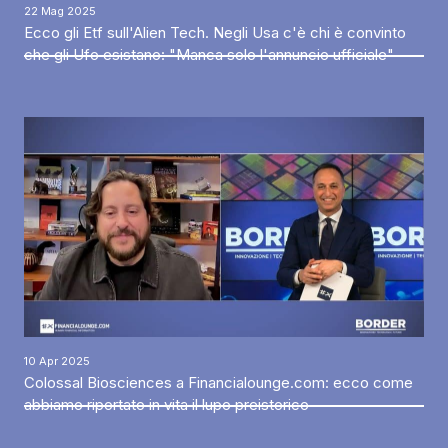
22 Mag 2025
Ecco gli Etf sull'Alien Tech. Negli Usa c'è chi è convinto
che gli Ufo esistano: "Manca solo l'annuncio ufficiale"
10 Apr 2025
Colossal Biosciences a Financialounge.com: ecco come
abbiamo riportato in vita il lupo preistorico