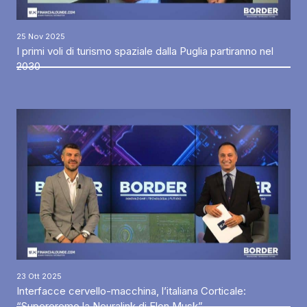
25 Nov 2025
I primi voli di turismo spaziale dalla Puglia partiranno nel
2030
23 Ott 2025
Interfacce cervello-macchina, l’italiana Corticale:
“Supereremo la Neuralink di Elon Musk”