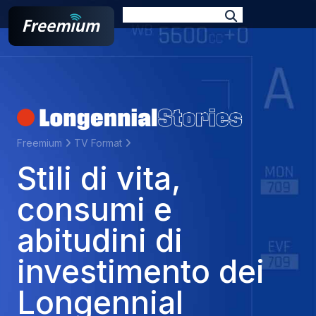
E-book
Podcast
TV Format
Docufilm
Branded
Web Series
Freemium
TV Format
Stili di vita,
consumi e
abitudini di
investimento dei
Longennial