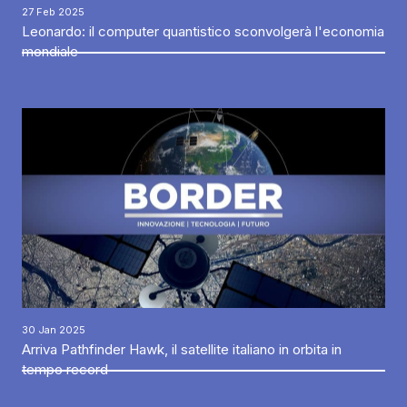
27 Feb 2025
Leonardo: il computer quantistico sconvolgerà l'economia
mondiale
30 Jan 2025
Arriva Pathfinder Hawk, il satellite italiano in orbita in
tempo record