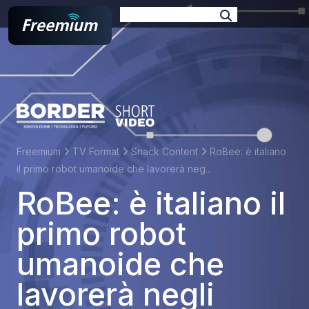
E-book
Podcast
TV Format
Docufilm
Branded
Web Series
Freemium
TV Format
Snack Content
RoBee: è italiano
il primo robot umanoide che lavorerà neg...
RoBee: è italiano il
primo robot
umanoide che
lavorerà negli