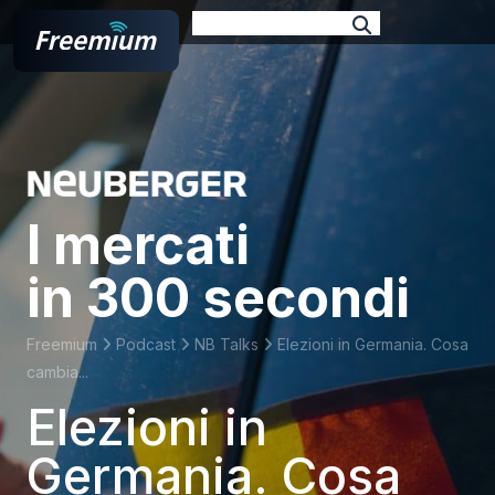
E-book
Podcast
TV Format
Docufilm
Branded
Web Series
I mercati
in 300 secondi
Freemium
Podcast
NB Talks
Elezioni in Germania. Cosa
cambia...
Elezioni in
Germania. Cosa