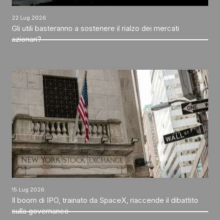
22 Lug 2026
Gli utili basteranno a sostenere il rialzo dei mercati
azionari?
15 Lug 2026
Il boom di IPO, trainato da SpaceX, riaccende il dibattito
sulla governance