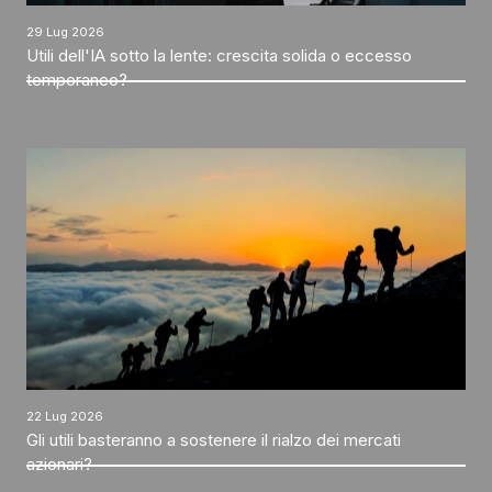
29 Lug 2026
Utili dell'IA sotto la lente: crescita solida o eccesso
temporaneo?
22 Lug 2026
Gli utili basteranno a sostenere il rialzo dei mercati
azionari?