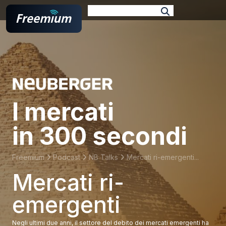
E-book
Podcast
TV Format
Docufilm
Branded
Web Series
I mercati
in 300 secondi
Freemium
Podcast
NB Talks
Mercati ri-emergenti...
Mercati ri-
emergenti
Negli ultimi due anni, il settore del debito dei mercati emergenti ha