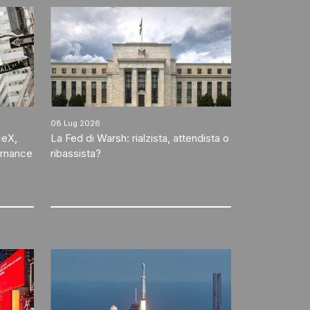
08 Lug 2026
ceX,
La Fed di Warsh: rialzista, attendista o
vernance
ribassista?