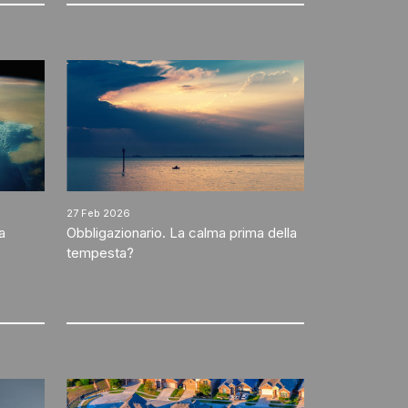
27 Feb 2026
a
Obbligazionario. La calma prima della
tempesta?