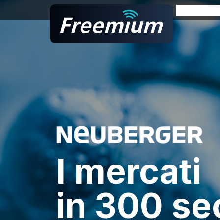
E-book
Podcast
TV Format
Docufilm
Branded
Web Series
I mercati
in 300 se