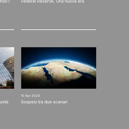
itolo?
Federal Reserve. Una nuova era
15 Apr 2026
nità
Sospesi tra due scenari