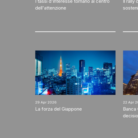
I tassi d'interesse tornano al centro
Il rall
dell'attenzione
sosteni
29 Apr 2026
22 Apr 
La forza del Giappone
Banca 
decisio