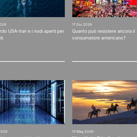
2026
17 Giu 2026
do USA-Iran e i nodi aperti per
Quanto può resistere ancora il
ti
consumatore americano?
2026
13 Mag 2026