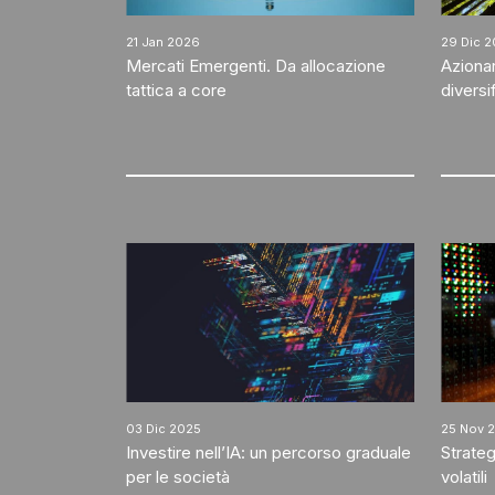
21 Jan 2026
29 Dic 
Mercati Emergenti. Da allocazione
Azionar
tattica a core
diversif
03 Dic 2025
25 Nov 
Investire nell’IA: un percorso graduale
Strateg
per le società
volatili