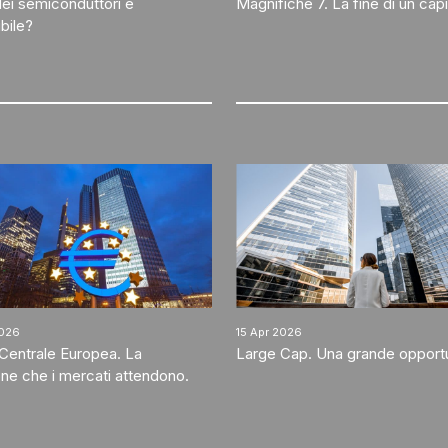
y dei semiconduttori è
Magnifiche 7. La fine di un cap
bile?
2026
15 Apr 2026
Centrale Europea. La
Large Cap. Una grande opportu
ne che i mercati attendono.