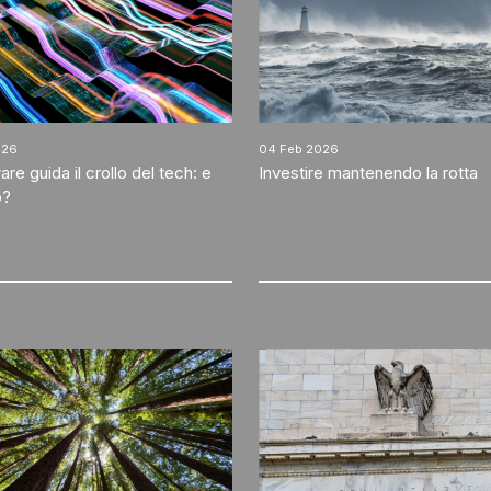
026
04 Feb 2026
ware guida il crollo del tech: e
Investire mantenendo la rotta
o?