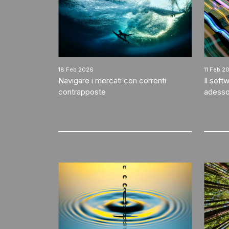
18 Feb 2026
11 Feb 2
Navigare i mercati con correnti
Il soft
contrapposte
adess