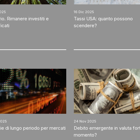
2025
16 Dic 2025
io. Rimanere investiti e
Tassi USA: quanto possono
icati
scendere?
2025
24 Nov 2025
ie di lungo periodo per mercati
Debito emergente in valuta forte
momento?