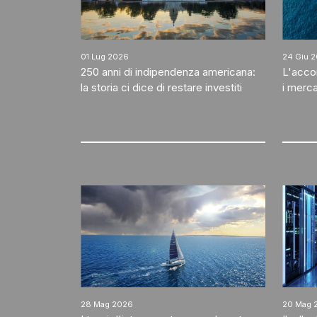
01 Lug 2026
24 Giu 
250 anni di indipendenza americana:
L'accor
la storia ci dice di restare investiti
i merca
28 Mag 2026
20 Mag 