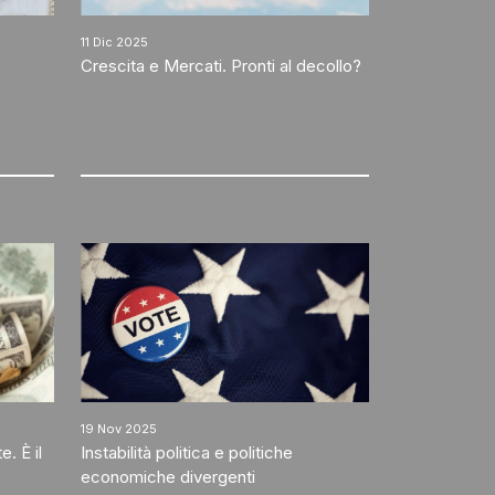
11 Dic 2025
Crescita e Mercati. Pronti al decollo?
19 Nov 2025
. È il
Instabilità politica e politiche
economiche divergenti