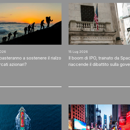
2026
15 Lug 2026
li basteranno a sostenere il rialzo
Il boom di IPO, trainato da Spa
cati azionari?
riaccende il dibattito sulla go