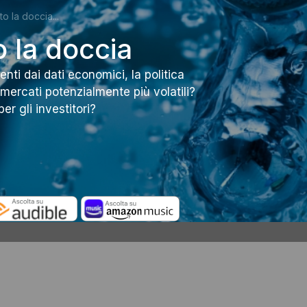
o la doccia...
 la doccia
ti dai dati economici, la politica
mercati potenzialmente più volatili?
r gli investitori?