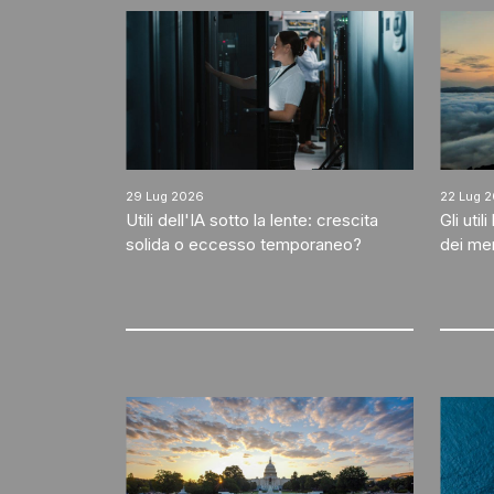
29 Lug 2026
22 Lug 
Utili dell'IA sotto la lente: crescita
Gli uti
solida o eccesso temporaneo?
dei mer